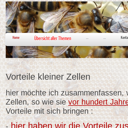
Home
Übersicht aller Themen
...
...
Konta
Vorteile kleiner Zellen
hier möchte ich zusammenfassen, w
Zellen, so wie sie
vor hundert Jahr
Vorteile mit sich bringen :
hier haben wir die Vorteile 
-